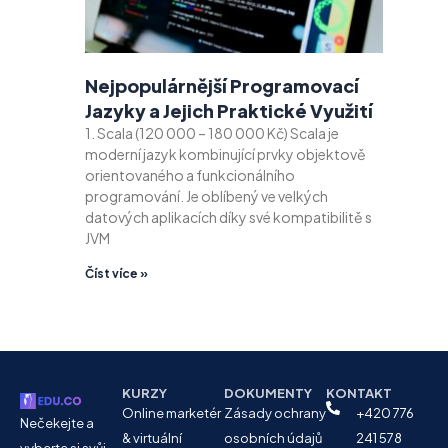
Nejpopulárnější Programovací
Jazyky a Jejich Praktické Využití
1. Scala (120 000 – 180 000 Kč) Scala je
moderní jazyk kombinující prvky objektově
orientovaného a funkcionálního
programování. Je oblíbený ve velkých
datových aplikacích díky své kompatibilitě s
JVM
Číst více »
KURZY
DOKUMENTY
KONTAKT
Online marketér
Zásady ochrany
+420 776
Nečekejte a
& virtuální
osobních údajů
241 578