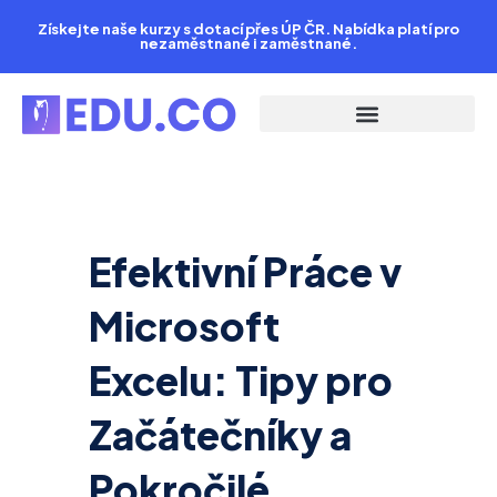
Přeskočit
Získejte naše kurzy s dotací přes ÚP ČR. Nabídka platí pro
na
nezaměstnané i zaměstnané.
obsah
Efektivní Práce v
Microsoft
Excelu: Tipy pro
Začátečníky a
Pokročilé