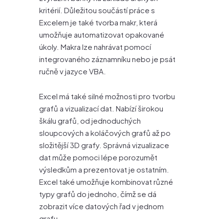
kritérií. Důležitou součástí práce s
Excelem je také tvorba makr, která
umožňuje automatizovat opakované
úkoly. Makra lze nahrávat pomocí
integrovaného záznamníku nebo je psát
ručně v jazyce VBA.
Excel má také silné možnosti pro tvorbu
grafů a vizualizací dat. Nabízí širokou
škálu grafů, od jednoduchých
sloupcových a koláčových grafů až po
složitější 3D grafy. Správná vizualizace
dat může pomoci lépe porozumět
výsledkům a prezentovat je ostatním.
Excel také umožňuje kombinovat různé
typy grafů do jednoho, čímž se dá
zobrazit více datových řad v jednom
grafu.